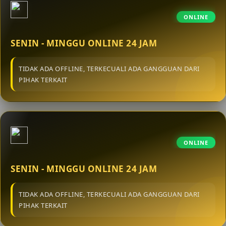
ONLINE
SENIN - MINGGU ONLINE 24 JAM
TIDAK ADA OFFLINE, TERKECUALI ADA GANGGUAN DARI
PIHAK TERKAIT
ONLINE
SENIN - MINGGU ONLINE 24 JAM
TIDAK ADA OFFLINE, TERKECUALI ADA GANGGUAN DARI
PIHAK TERKAIT