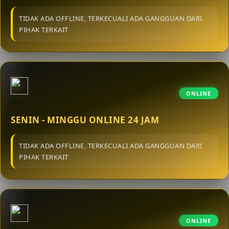
TIDAK ADA OFFLINE, TERKECUALI ADA GANGGUAN DARI
PIHAK TERKAIT
ONLINE
SENIN - MINGGU ONLINE 24 JAM
TIDAK ADA OFFLINE, TERKECUALI ADA GANGGUAN DARI
PIHAK TERKAIT
ONLINE