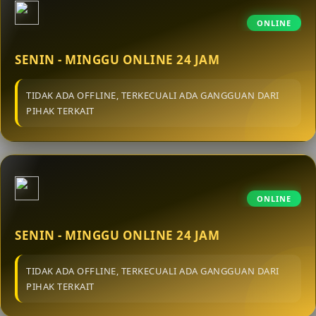
ONLINE
SENIN - MINGGU ONLINE 24 JAM
TIDAK ADA OFFLINE, TERKECUALI ADA GANGGUAN DARI
PIHAK TERKAIT
ONLINE
SENIN - MINGGU ONLINE 24 JAM
TIDAK ADA OFFLINE, TERKECUALI ADA GANGGUAN DARI
PIHAK TERKAIT