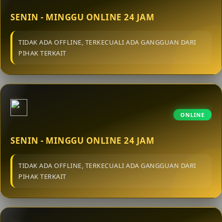
SENIN - MINGGU ONLINE 24 JAM
TIDAK ADA OFFLINE, TERKECUALI ADA GANGGUAN DARI
PIHAK TERKAIT
ONLINE
SENIN - MINGGU ONLINE 24 JAM
TIDAK ADA OFFLINE, TERKECUALI ADA GANGGUAN DARI
PIHAK TERKAIT