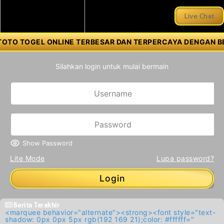
Live Chat
L ONLINE TERBESAR DAN TERPERCAYA DENGAN BERBAGAI JEN
Silahkan login untuk mulai bermain
Show Password
Lite Mode
Lupa password?
Login
Berita Terakhir
<marquee behavior="alternate"><strong><font style="text-
shadow: 0px 0px 5px rgb(192 169 21);color: #ffffff="