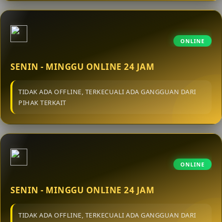
ONLINE
SENIN - MINGGU ONLINE 24 JAM
TIDAK ADA OFFLINE, TERKECUALI ADA GANGGUAN DARI
PIHAK TERKAIT
ONLINE
SENIN - MINGGU ONLINE 24 JAM
TIDAK ADA OFFLINE, TERKECUALI ADA GANGGUAN DARI