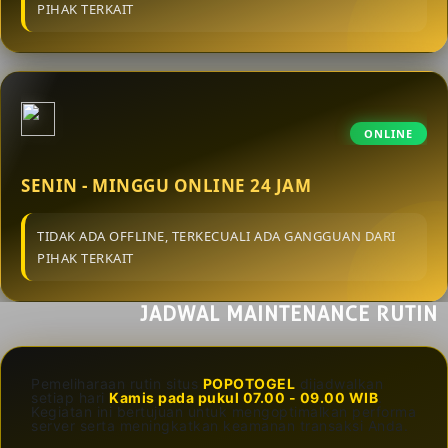
PIHAK TERKAIT
ONLINE
SENIN - MINGGU ONLINE 24 JAM
TIDAK ADA OFFLINE, TERKECUALI ADA GANGGUAN DARI
PIHAK TERKAIT
JADWAL MAINTENANCE RUTIN
Pemeliharaan rutin situs
POPOTOGEL
dijadwalkan
setiap hari
Kamis pada pukul 07.00 - 09.00 WIB
.
Kegiatan ini bertujuan untuk mengoptimalkan performa
server serta meningkatkan keamanan transaksi Anda.